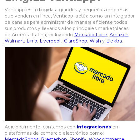
Ventiapp está dirigida a grandes y pequeñas empresas
que venden en línea, Ventiapp, actúa como un integrador
de canales para administrar de manera eficiente todos
sus productos y llevarlos a los principales marketplaces
de América Latina, incluyendo
Mercado Libre
,
Amazon
,
Walmart
,
Linio
,
Liverpool
,
ClaroShop
,
Wish
y
Elektra
.
Adicionalmente, contamos con
integraciones
en
plataformas de comercio electrónico como:
MercadoShops
,
Prestashop
, S
hopify
,
Woocommerce
,