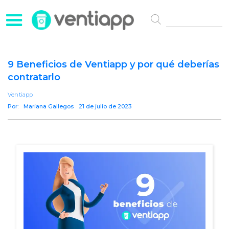
9 Beneficios de Ventiapp y por qué deberías
contratarlo
Ventiapp
Por:
Mariana Gallegos
21 de julio de 2023