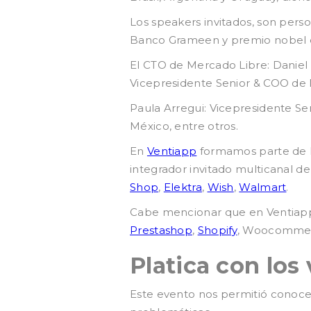
Los speakers invitados, son pe
Banco Grameen y premio nobel de
El CTO de Mercado Libre: Daniel
Vicepresidente Senior & COO de 
Paula Arregui: Vicepresidente S
México, entre otros.
En
Ventiapp
formamos parte de 
integrador invitado multicanal d
Shop
,
Elektra
,
Wish
,
Walmart
.
Cabe mencionar que en Ventiap
Prestashop
,
Shopify
, Woocommer
Platica con lo
Este evento nos permitió conoce