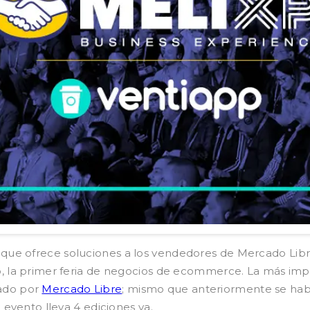
ue ofrece soluciones a los vendedores de Mercado Libre
o, la primer feria de negocios de ecommerce. La más imp
ado por
Mercado Libre
; mismo que anteriormente se ha
 evento lleva 4 ediciones ya.