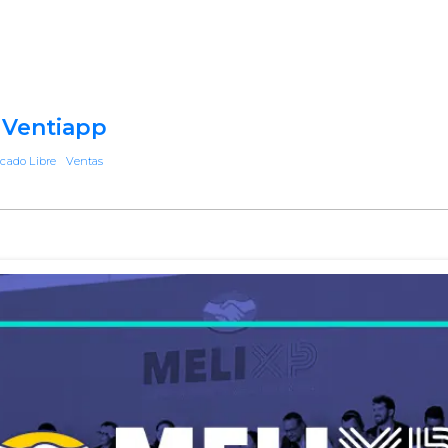
 Ventiapp
cado Libre
Ventas