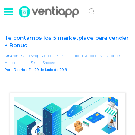
Te contamos los 5 marketplace para vender
+ Bonus
Amazon
Claro Shop
Coppel
Elektra
Linio
Liverpool
Marketplaces
Mercado Libre
Sears
Shopee
Por:
Rodrigo Z.
29 de junio de 2019