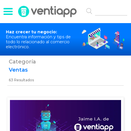
Haz crecer tu negocio:
Encuentra información y tips de
todo lo relacionado al comercio
electrónico.
Categoría
Ventas
63
Resultados